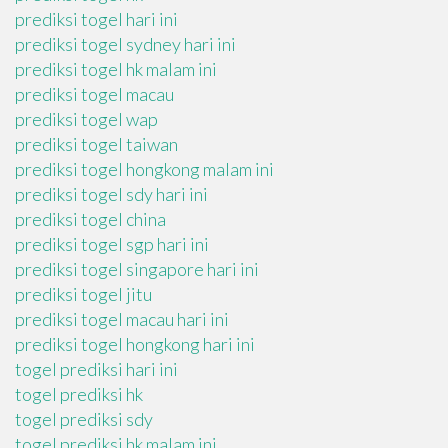
prediksi togel hari ini
prediksi togel sydney hari ini
prediksi togel hk malam ini
prediksi togel macau
prediksi togel wap
prediksi togel taiwan
prediksi togel hongkong malam ini
prediksi togel sdy hari ini
prediksi togel china
prediksi togel sgp hari ini
prediksi togel singapore hari ini
prediksi togel jitu
prediksi togel macau hari ini
prediksi togel hongkong hari ini
togel prediksi hari ini
togel prediksi hk
togel prediksi sdy
togel prediksi hk malam ini