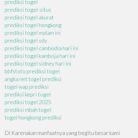
prediksi togel
prediksi togel-situs
prediksi togel akurat
prediksi togel hongkong
prediksi togel malam ini
prediksi togel sdy
prediksi togel cambodia hari ini
prediksi togel kamboja hari ini
prediksi togel sidney hari ini
bbfstoto prediksi togel
angka net togel prediksi
togel wap prediksi
prediksi kepri togel
prediksi togel 2025
prediksi mbah togel
togel hongkong prediksi
Di Karenakan manfaatnya yang begitu besar kami