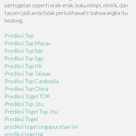
pertogelan seperti erek-erek, buku mimpi, mistik, dan
taysen jadi anda tidak perlu khawatir bahwa angka itu
bodong.
Prediksi Top
Prediksi Top Macau
Prediksi Top Sdy
Prediksi Top Sgp
Prediksi Top HK
Prediksi Top Taiwan
Prediksi Top Cambodia
Prediksi Top China
Prediksi Togel TOP
Prediksi Top Jitu
Prediksi Togel Top Jitu
Prediksi Togel
prediksi togel singapura hari ini
prediksi togel hk