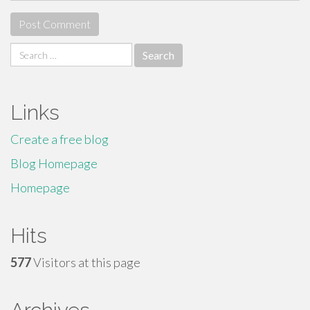
Search
for:
Links
Create a free blog
Blog Homepage
Homepage
Hits
577
Visitors at this page