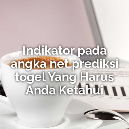
Indikator pada
angka net prediksi
togel Yang Harus
Anda Ketahui