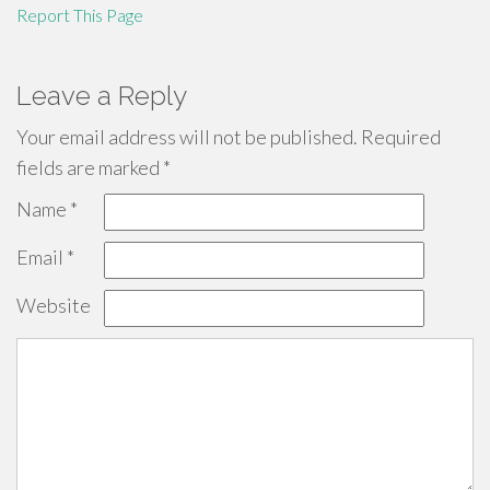
Report This Page
Leave a Reply
Your email address will not be published.
Required
fields are marked
*
Name
*
Email
*
Website