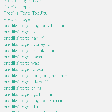
Prediksi Togel TOP
Prediksi Top Jitu
Prediksi Togel Top Jitu
Prediksi Togel
prediksi togel singapura hari ini
prediksi togel hk
prediksi togel hari ini
prediksi togel sydney hari ini
prediksi togel hk malam ini
prediksi togel macau
prediksi togel wap
prediksi togel taiwan
prediksi togel hongkong malam ini
prediksi togel sdy hari ini
prediksi togel china
prediksi togel sgp hari ini
prediksi togel singapore hari ini
prediksi togel jitu