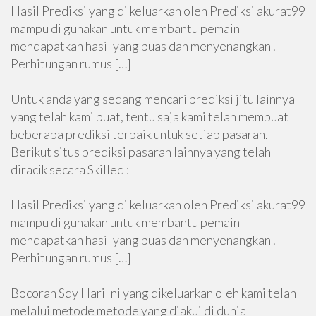
Hasil Prediksi yang di keluarkan oleh Prediksi akurat99
mampu di gunakan untuk membantu pemain
mendapatkan hasil yang puas dan menyenangkan .
Perhitungan rumus […]
Untuk anda yang sedang mencari prediksi jitu lainnya
yang telah kami buat, tentu saja kami telah membuat
beberapa prediksi terbaik untuk setiap pasaran.
Berikut situs prediksi pasaran lainnya yang telah
diracik secara Skilled :
Hasil Prediksi yang di keluarkan oleh Prediksi akurat99
mampu di gunakan untuk membantu pemain
mendapatkan hasil yang puas dan menyenangkan .
Perhitungan rumus […]
Bocoran Sdy Hari Ini yang dikeluarkan oleh kami telah
melalui metode metode yang diakui di dunia